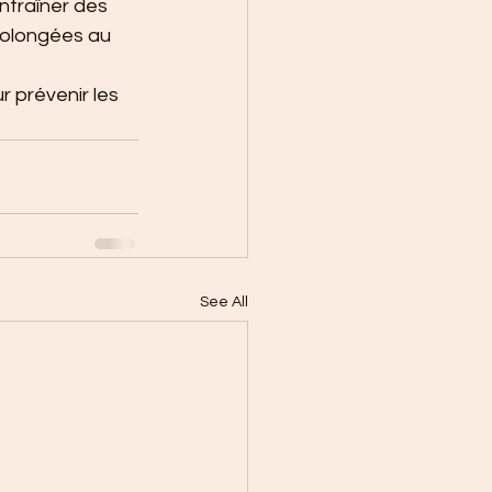
ntraîner des 
rolongées au 
 prévenir les 
See All