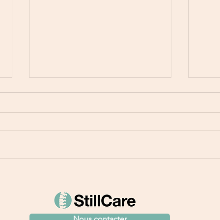
Stratégies de mobilisation en
Séde
entreprise : bouger pour
musc
mieux travailler
Comp
Le fléau croissant de la
Séden
sédentarité dans notre société
muscu
moderne : un impact significatif
Compr
au sein des entreprises
de la
Introduction La sédentarité est
séde
devenue un fléau croissant dans
fléau
notre société moderne,
moder
des
Nous contacter