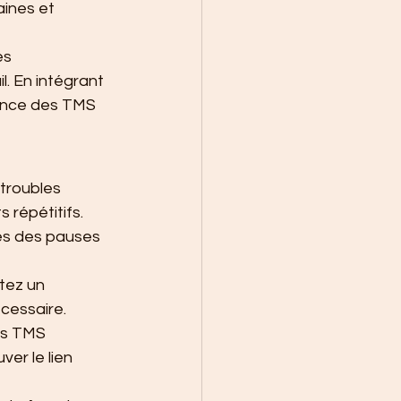
aines et 
es 
l. En intégrant 
dence des TMS 
 troubles 
 répétitifs.
es des pauses 
tez un 
écessaire.
es TMS 
er le lien 