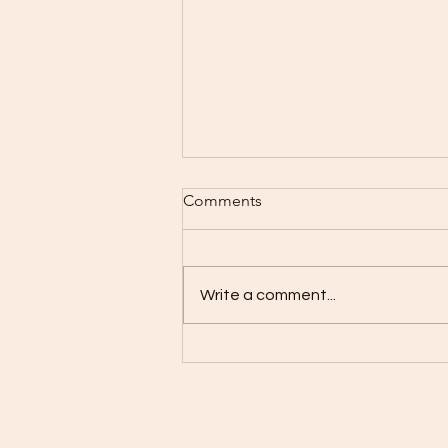
TMS prévention en entreprise
Comments
: Stratégies et solutions
TMS : Prévention en entreprise
par des ateliers de
Write a comment...
sensibilisation Les risques des
TMS liés à la sédentarité et à la
manutention Les...