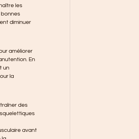
aître les 
s bonnes 
ent diminuer 
our améliorer 
manutention. En 
t un 
ur la 
traîner des 
squelettiques 
sculaire avant 
 la 