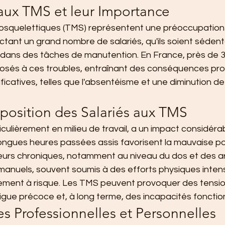
 aux TMS et leur Importance
osquelettiques (TMS) représentent une préoccupation
ectant un grand nombre de salariés, qu'ils soient sédent
dans des tâches de manutention. En France, près de 3
xposés à ces troubles, entraînant des conséquences pro
ficatives, telles que l'absentéisme et une diminution de 
xposition des Salariés aux TMS
iculièrement en milieu de travail, a un impact considérab
ongues heures passées assis favorisent la mauvaise po
eurs chroniques, notamment au niveau du dos et des art
rs manuels, souvent soumis à des efforts physiques inten
alement à risque. Les TMS peuvent provoquer des tensio
igue précoce et, à long terme, des incapacités fonction
 Professionnelles et Personnelles