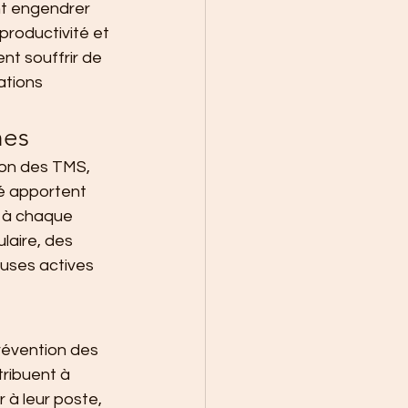
nt engendrer 
productivité et 
nt souffrir de 
ations 
hes
ion des TMS, 
é apportent 
s à chaque 
laire, des 
uses actives 
révention des 
ribuent à 
r à leur poste, 