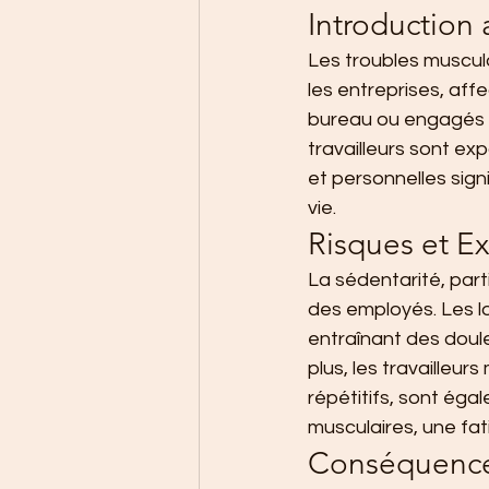
Introduction
Les troubles muscul
les entreprises, aff
bureau ou engagés 
travailleurs sont e
et personnelles signi
vie.
Risques et E
La sédentarité, part
des employés. Les l
entraînant des doul
plus, les travailleu
répétitifs, sont ég
musculaires, une fat
Conséquences