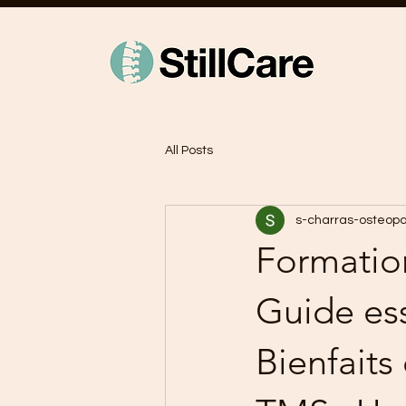
All Posts
s-charras-osteop
Formation
Guide ess
Bienfaits