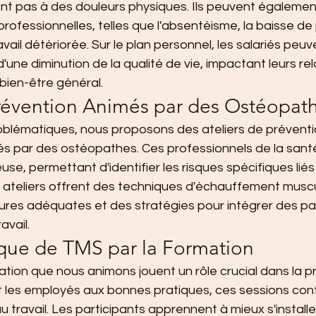
ent pas à des douleurs physiques. Ils peuvent égaleme
fessionnelles, telles que l'absentéisme, la baisse de 
ail détériorée. Sur le plan personnel, les salariés peuve
d'une diminution de la qualité de vie, impactant leurs rel
 bien-être général.
Prévention Animés par des Ostéopat
oblématiques, nous proposons des ateliers de prévent
s par des ostéopathes. Ces professionnels de la sant
use, permettant d'identifier les risques spécifiques lié
s ateliers offrent des techniques d'échauffement muscu
tures adéquates et des stratégies pour intégrer des pa
avail.
isque de TMS par la Formation
ation que nous animons jouent un rôle crucial dans la p
t les employés aux bonnes pratiques, ces sessions cont
 au travail. Les participants apprennent à mieux s'installe