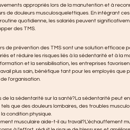
vements appropriés lors de la manutention et à reconn
rs de douleurs musculosquelettiques. En intégrant ce
routine quotidienne, les salariés peuvent significativem
lopper des TMS.
ers de prévention des TMS sont une solution efficace p
riés et réduire les risques liés à la sédentarité et à la 
formation et la sensibilisation, les entreprises favorisen
vail plus sain, bénéfique tant pour les employés que po
de l'organisation.
s de la sédentarité sur la santé?La sédentarité peut en
tels que des douleurs lombaires, des troubles musculo
 la condition physique.
ent musculaire aide-t-il au travail?L'échauffement mu
corps à l'effort, réduit le risque de blessures et améliore