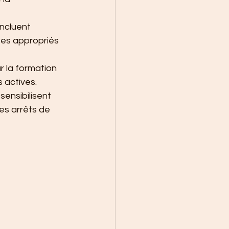
incluent 
tes appropriés 
 la formation 
 actives.
ensibilisent 
es arrêts de 