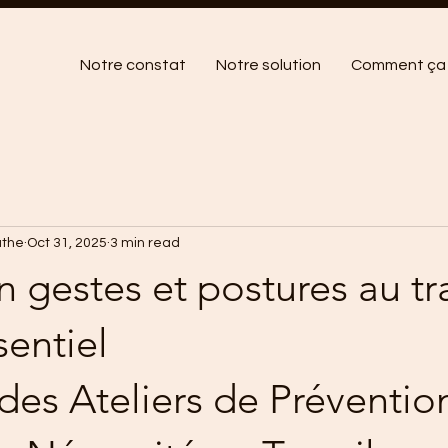
Notre constat
Notre solution
Comment ça 
athe
Oct 31, 2025
3 min read
 gestes et postures au tra
entiel
 des Ateliers de Préventio