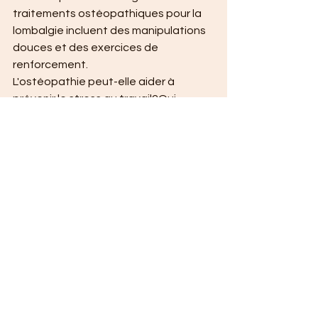
traitements ostéopathiques pour la 
lombalgie incluent des manipulations 
douces et des exercices de 
renforcement.
L'ostéopathie peut-elle aider à 
prévenir le stress au travail?Oui, 
l'ostéopathie aide à réduire le stress 
en relâchant les tensions musculaires 
et en améliorant la circulation.
Quels sont les liens entre cervicalgie 
et ostéopathie en entreprise?
L'ostéopathie en entreprise peut 
soulager la cervicalgie en ciblant les 
tensions accumulées dues à une 
posture assise prolongée.