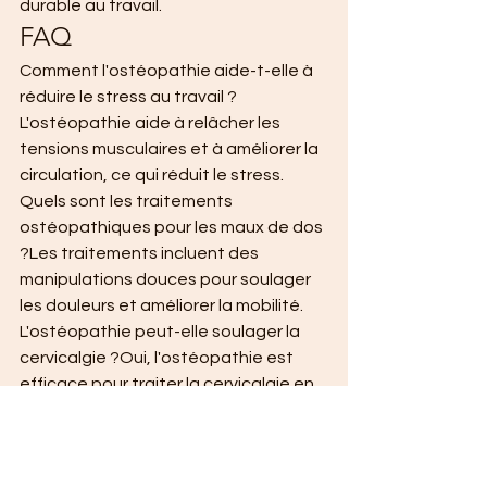
durable au travail.
FAQ
Comment l'ostéopathie aide-t-elle à 
réduire le stress au travail ?
L'ostéopathie aide à relâcher les 
tensions musculaires et à améliorer la 
circulation, ce qui réduit le stress.
Quels sont les traitements 
ostéopathiques pour les maux de dos 
?Les traitements incluent des 
manipulations douces pour soulager 
les douleurs et améliorer la mobilité.
L'ostéopathie peut-elle soulager la 
cervicalgie ?Oui, l'ostéopathie est 
efficace pour traiter la cervicalgie en 
relâchant les tensions dans le cou et 
les épaules.
Comment l'ostéopathie prévient-elle 