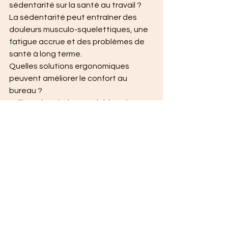
sédentarité sur la santé au travail ?
La sédentarité peut entraîner des 
douleurs musculo-squelettiques, une 
fatigue accrue et des problèmes de 
santé à long terme.
Quelles solutions ergonomiques 
peuvent améliorer le confort au 
bureau ?
Utilisez des chaises réglables, des 
bureaux debout et des supports pour 
écran pour optimiser votre espace de 
travail.
Quelles activités physiques faire 
pendant les pauses au bureau ?
Des étirements, des marches courtes 
ou des exercices de respiration 
peuvent revitaliser votre journée de 
travail. 
Découvrez comment un poste de 