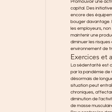
Promouvoir une activ
capital. Des initiat
encore des équipem
bouger davantage. La
les employeurs, non 
maintenir une produc
diminuer les risques
environnement de tra
Exercices et 
La sédentarité est 
par la pandémie de C
désormais de longue
situation peut entra
chroniques, affectan
diminution de l'act
de masse musculaire