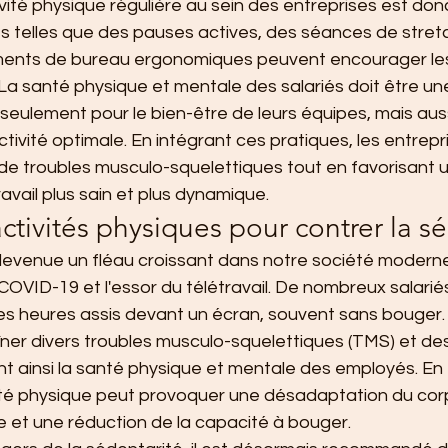
ité physique régulière au sein des entreprises est don
ives telles que des pauses actives, des séances de stret
ents de bureau ergonomiques peuvent encourager le
 santé physique et mentale des salariés doit être une 
seulement pour le bien-être de leurs équipes, mais auss
tivité optimale. En intégrant ces pratiques, les entrep
 de troubles musculo-squelettiques tout en favorisant u
vail plus sain et plus dynamique.
activités physiques pour contrer la s
devenue un fléau croissant dans notre société modern
OVID-19 et l'essor du télétravail. De nombreux salarié
s heures assis devant un écran, souvent sans bouger.
îner divers troubles musculo-squelettiques (TMS) et de
t ainsi la santé physique et mentale des employés. En 
ivité physique peut provoquer une désadaptation du cor
 et une réduction de la capacité à bouger.