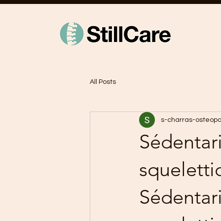
All Posts
s-charras-osteop
Sédentari
squeletti
Sédentari