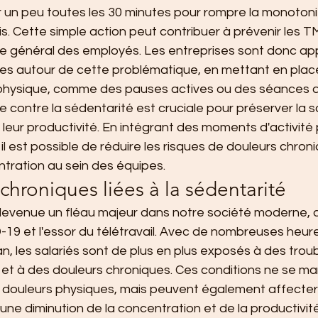
un peu toutes les 30 minutes pour rompre la monotoni
. Cette simple action peut contribuer à prévenir les T
tre général des employés. Les entreprises sont donc ap
pes autour de cette problématique, en mettant en place 
té physique, comme des pauses actives ou des séances d
tte contre la sédentarité est cruciale pour préserver la 
r leur productivité. En intégrant des moments d'activité
, il est possible de réduire les risques de douleurs chron
ntration au sein des équipes.
chroniques liées à la sédentarité
devenue un fléau majeur dans notre société moderne, a
9 et l'essor du télétravail. Avec de nombreuses heur
n, les salariés sont de plus en plus exposés à des trou
 et à des douleurs chroniques. Ces conditions ne se ma
douleurs physiques, mais peuvent également affecter 
une diminution de la concentration et de la productivité 