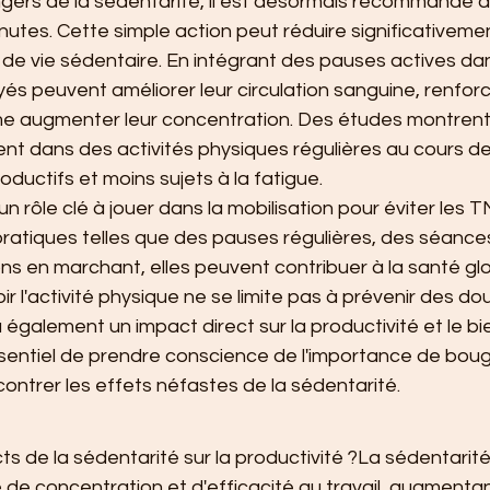
ngers de la sédentarité, il est désormais recommandé 
nutes. Cette simple action peut réduire significativemen
de vie sédentaire. En intégrant des pauses actives dan
yés peuvent améliorer leur circulation sanguine, renforc
e augmenter leur concentration. Des études montrent
ent dans des activités physiques régulières au cours de
oductifs et moins sujets à la fatigue.
n rôle clé à jouer dans la mobilisation pour éviter les T
atiques telles que des pauses régulières, des séances
s en marchant, elles peuvent contribuer à la santé glo
 l'activité physique ne se limite pas à prévenir des do
a également un impact direct sur la productivité et le bi
t essentiel de prendre conscience de l'importance de boug
ontrer les effets néfastes de la sédentarité.
ts de la sédentarité sur la productivité ?La sédentarité
 de concentration et d'efficacité au travail, augmentant