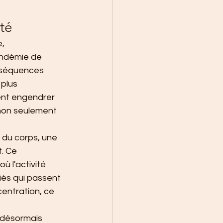
nté
, 
pandémie de 
nséquences 
plus 
ent engendrer 
non seulement 
du corps, une 
. Ce 
 l'activité 
iés qui passent 
entration, ce 
 désormais 