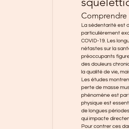
squeletti
Comprendre la
La sédentarité est 
particulièrement exac
COVID-19. Les long
néfastes sur la sant
préoccupants figure
des douleurs chroni
la qualité de vie, ma
Les études montrent
perte de masse musc
phénomène est partic
physique est essenti
de longues périodes
qui impacte directe
Pour contrer ces da