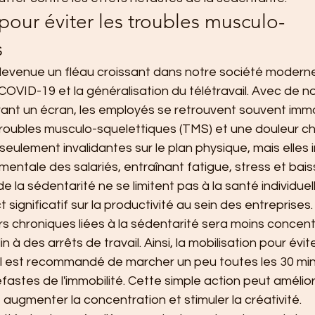
pour éviter les troubles musculo-
s
devenue un fléau croissant dans notre société modern
COVID-19 et la généralisation du télétravail. Avec de 
nt un écran, les employés se retrouvent souvent immob
troubles musculo-squelettiques (TMS) et une douleur ch
seulement invalidantes sur le plan physique, mais elles
entale des salariés, entraînant fatigue, stress et bais
la sédentarité ne se limitent pas à la santé individuelle
significatif sur la productivité au sein des entreprises
s chroniques liées à la sédentarité sera moins concent
in à des arrêts de travail. Ainsi, la mobilisation pour évit
. Il est recommandé de marcher un peu toutes les 30 mi
fastes de l'immobilité. Cette simple action peut amélior
, augmenter la concentration et stimuler la créativité.