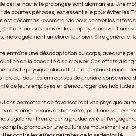
 cette inactivité prolongée sont alarmantes. Une mobi
 de courtes périodes, est essentielle pour éviter les 
es est désormais recommandé pour contrer les effets no
égrant des pauses actives, les employés peuvent non s
rs, mais également améliorer leur bien-être général et le
rité entraîne une désadaptation du corps, avec une pe
duction de la capacité à se mouvoir. Ces effets à long
ne activité physique plus difficile, accentuant encore le
 est crucial pour les entreprises de prendre conscience d
anté de leurs employés et d'encourager des habitudes d
lutions permettant de favoriser l'activité physique au t
ou des programmes de bien-être, peut non seulement 
mais également renforcer la productivité et l'engageme
n de compte, promouvoir une culture de mouvement est b
lutter contre les effets néfastes de la sédentarité.