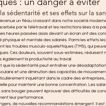
ques : un danger à éviter
 sédentarité et ses effets sur la sa
devenue un fléau croissant dans notre société moderne
erbée par le télétravail et les restrictions liées à la 
ues heures passées assis devant un écran ont des co
é physique et mentale des salariés. Parmi les effets les 
nt les troubles musculo-squelettiques (TMS), qui peuv
ques. Ces douleurs, souvent sous-estimées, réduisent 
is également la productivité au travail.
 que la sédentarité peut entraîner une désadaptation 
ulaire et une diminution des capacités de mouvement
ulièrement inquiétant dans le cadre des entreprises, où
elle pour maintenir une bonne concentration. Les salar
 sans bouger peuvent éprouver des difficultés de conc
ment leur performance.
ngers, de nouvelles recommandations émergent. Il est