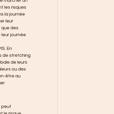
de marcher un 
t les risques 
s la journée 
er leur 
 que des 
 leur journée 
MS. En 
 de stretching 
bale de leurs 
uleurs ou des 
en-être au 
er 
 peut 
 le risque 