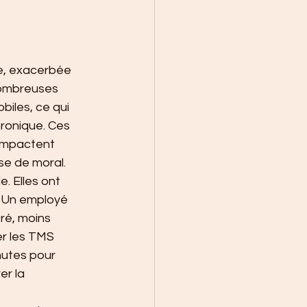
e, exacerbée 
nombreuses 
iles, ce qui 
ronique. Ces 
 impactent 
se de moral.
. Elles ont 
. Un employé 
ré, moins 
er les TMS 
nutes pour 
er la 