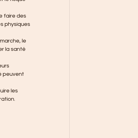
 faire des 
es physiques 
marche, le 
er la santé 
eurs 
é peuvent 
ire les 
ration.