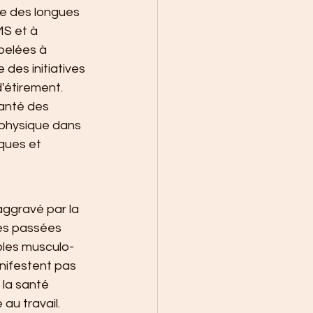
e des longues 
MS et à 
pelées à 
des initiatives 
'étirement.
santé des 
 physique dans 
iques et 
ggravé par la 
es passées 
bles musculo-
nifestent pas 
la santé 
au travail.