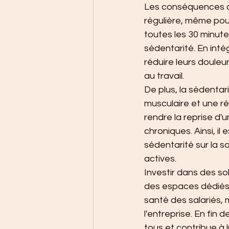
Les conséquences de
régulière, même pour
toutes les 30 minut
sédentarité. En int
réduire leurs douleu
au travail.
De plus, la sédenta
musculaire et une ré
rendre la reprise d'u
chroniques. Ainsi, il
sédentarité sur la s
actives.
Investir dans des so
des espaces dédiés 
santé des salariés, 
l'entreprise. En fi
tous et contribue à 