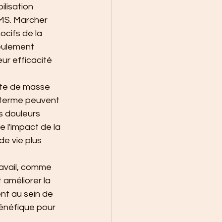
lisation 
TMS. Marcher 
cifs de la 
eulement 
ur efficacité 
rte de masse 
 terme peuvent 
s douleurs 
e l'impact de la 
e vie plus 
ravail, comme 
améliorer la 
nt au sein de 
énéfique pour 