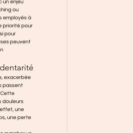
c un enjeu 
ching ou 
s employés à 
priorité pour 
i pour 
rises peuvent 
n 
édentarité
e, exacerbée 
s passent 
 Cette 
s douleurs 
effet, une 
ps, une perte 