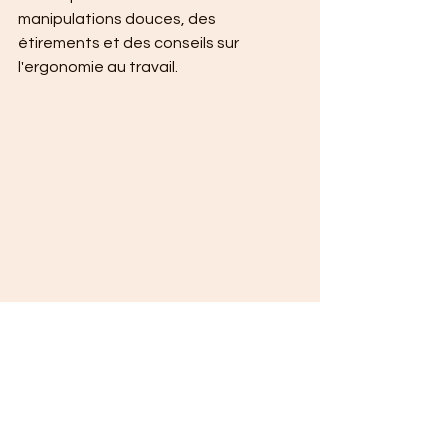
manipulations douces, des 
étirements et des conseils sur 
l'ergonomie au travail.
Découvrez comment l'ostéopathie 
aide à prévenir les TMS et soulager les 